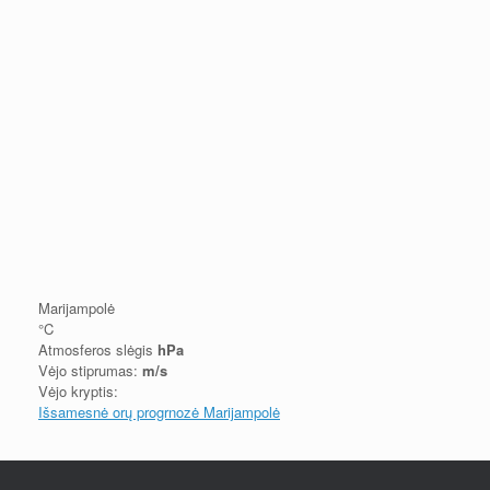
Marijampolė
°C
Atmosferos slėgis
hPa
Vėjo stiprumas:
m/s
Vėjo kryptis:
Išsamesnė orų progrnozė Marijampolė