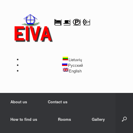
Lietuvių
Русский
English
About us
Contact us
How to find us
Rooms
Gallery